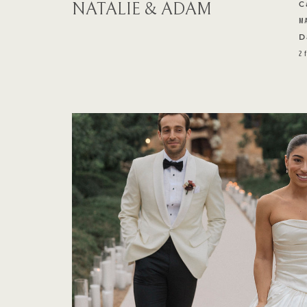
NATALIE & ADAM
C
M
D
2 