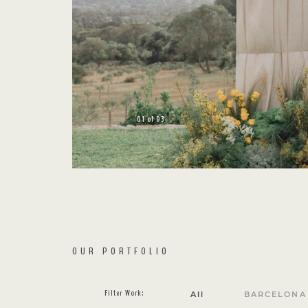
01
of
03
OUR PORTFOLIO
Filter Work:
All
BARCELONA