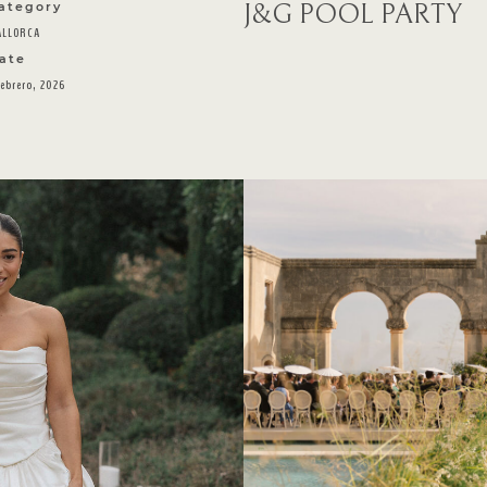
J&G POOL PARTY
ategory
ALLORCA
ate
febrero, 2026