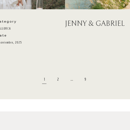
JENNY & GABRIEL
ategory
ALLORCA
ate
noviembre, 2025
1
2
…
9