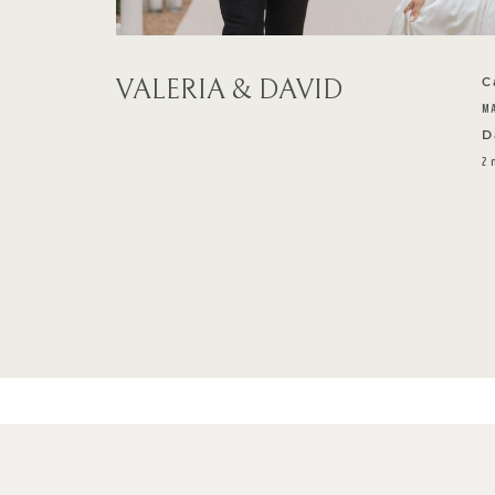
VALERIA & DAVID
C
M
D
2 