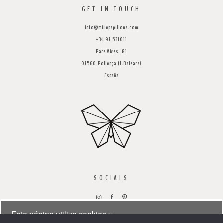
GET IN TOUCH
info@millepapillons.com
+34 971531011
Pare Vives, 81
07560 Pollença (I.Balears)
España
SOCIALS
Esta página utiliza cookies y