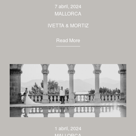
venues
7 abril, 2024
MALLORCA
contact
IVETTA & MORTIZ
Read More
1 abril, 2024
MALLORCA