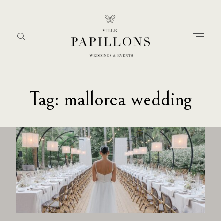
Tag: mallorca wedding
Home
about
services
portfolio